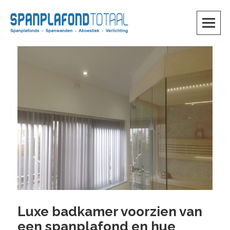
Skip
to
content
SKIP TO CONTENT
Luxe badkamer voorzien van
een spanplafond en hue