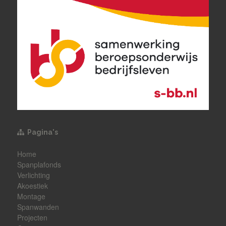
Pagina's
Home
Spanplafonds
Verlichting
Akoestiek
Montage
Spanwanden
Projecten