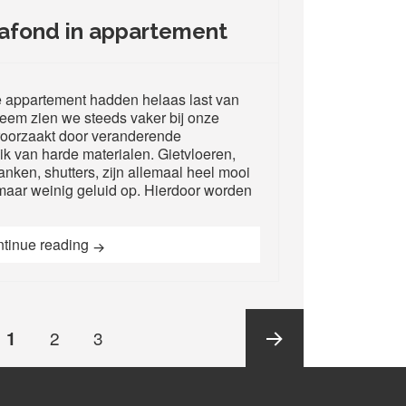
lafond in appartement
 appartement hadden helaas last van
leem zien we steeds vaker bij onze
eroorzaakt door veranderende
uik van harde materialen. Gietvloeren,
nken, shutters, zijn allemaal heel mooi
maar weinig geluid op. Hierdoor worden
Akoestisch plafond in appartement
tinue reading
n?
Page
Page
PAGE
2
3
1
Next