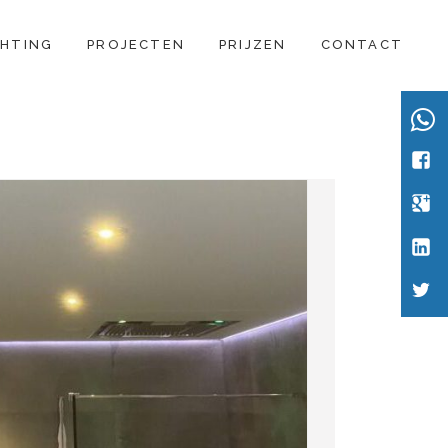
CHTING
PROJECTEN
PRIJZEN
CONTACT
Wha
Face
Goog
Link
Twitt