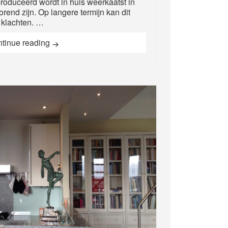
roduceerd wordt in huis weerkaatst in
orend zijn. Op langere termijn kan dit
e klachten. …
Akoestisch probleem verholpen
tinue reading