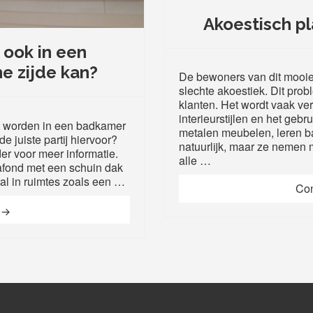
Akoestisch p
 ook in een
e zijde kan?
De bewoners van dit mooie
slechte akoestiek. Dit prob
klanten. Het wordt vaak v
interieurstijlen en het gebr
t worden in een badkamer
metalen meubelen, leren ba
e juiste partij hiervoor?
natuurlijk, maar ze nemen 
der voor meer informatie.
alle …
fond met een schuin dak
ral in ruimtes zoals een …
Con
Of een spanplafond ook in een badkamer met schuine zijde ka
g