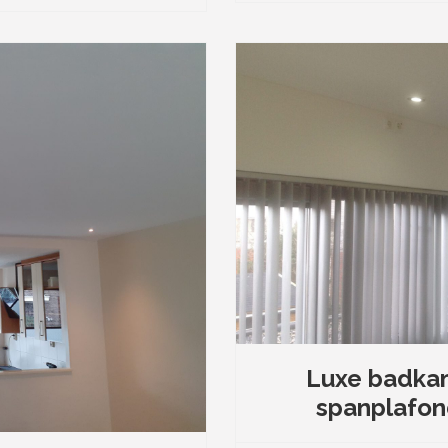
Luxe badkam
spanplafond