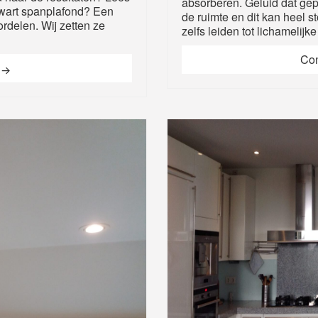
absorberen. Geluid dat gep
zwart spanplafond? Een
de ruimte en dit kan heel st
rdelen. Wij zetten ze
zelfs leiden tot lichamelijk
Con
Zwart spanplafond in kantine bedrijf
g