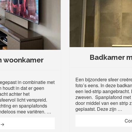
Badkamer m
 in woonkamer
Een bijzondere sfeer creë
toegepast in combinatie met
foto’s eens. In deze badk
 houdt in dat er geen
een led-strip aangebracht. D
acht achter het
zweven. Spanplafond met s
feervol licht verspreid.
door middel van een strip zi
chting en spanplafonds
geplaatst. Deze zijn …
indeloos mee variëren. …
Con
Indirecte verlichting in woonkamer
g