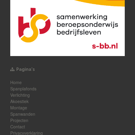
Pagina's
Home
Spanplafonds
Verlichting
Akoestiek
Montage
Spanwanden
Projecten
Contact
Privacyverklaring