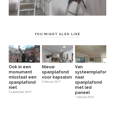
YOU MIGHT ALSO LIKE
Nieuw
Ook in een
Van
spanplafond
monument
systeemplafond
voor kapsalon
misstaat een
naar
2 februari 2017
spanplafond
spanplafond
niet
met led
5 september 2015
paneel
1 februari 2016