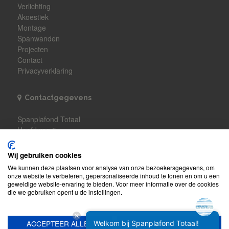
Verlichting
Akoestiek
Montage
Spanwanden
Projecten
Contact
Privacyverklaring
Contactgegevens
Spanplafond Totaal
Hoofdweg 5
7676AA Westerhaar-Vriezenveensewijk
WhatsApp
Wij gebruiken cookies
We kunnen deze plaatsen voor analyse van onze bezoekersgegevens, om
onze website te verbeteren, gepersonaliseerde inhoud te tonen en om u een
Algemene voorwaarden
geweldige website-ervaring te bieden. Voor meer informatie over de cookies
die we gebruiken opent u de instellingen.
Spanplafond Totaal
is ook te vinden op www.afbouw-info.nl.
ACCEPTEER ALLES
WEIGEREN
Welkom bij Spanplafond Totaal!
© 2026
Spanplafond Totaal