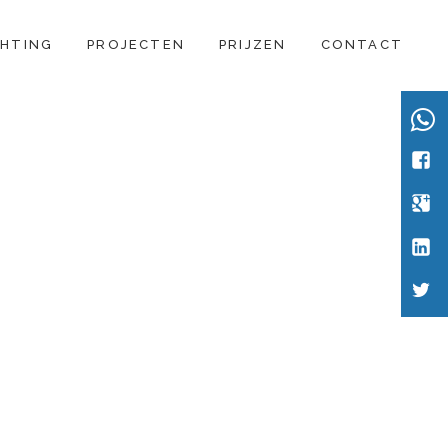
CHTING
PROJECTEN
PRIJZEN
CONTACT
Wha
Face
Goog
Link
Twitt