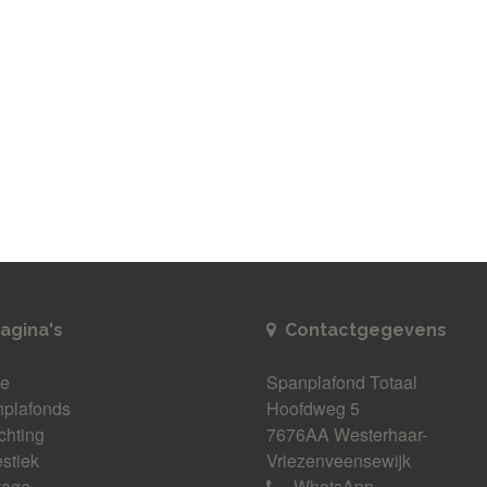
agina's
Contactgegevens
e
Spanplafond Totaal
plafonds
Hoofdweg 5
ichting
7676AA Westerhaar-
stiek
Vriezenveensewijk
tage
WhatsApp