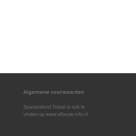
Algemene voorwaarden
Spanplafond Totaal
is ook te
vinden op www.afbouw-info.nl.