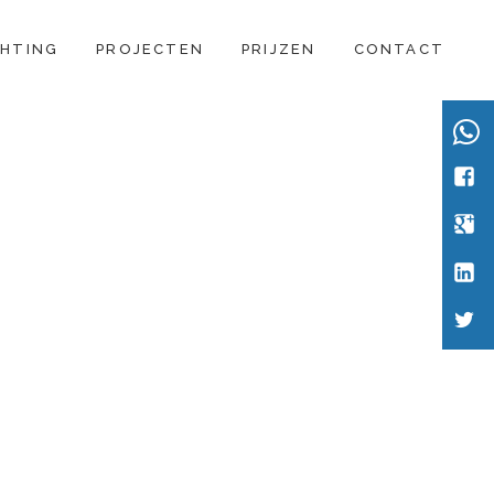
CHTING
PROJECTEN
PRIJZEN
CONTACT
Wha
Face
Goog
Link
Twitt