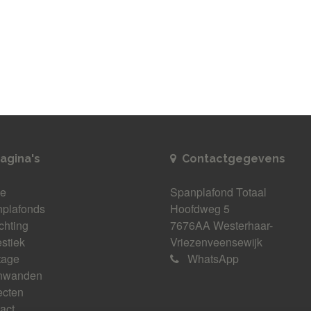
agina's
Contactgegevens
e
Spanplafond Totaal
plafonds
Hoofdweg 5
ichting
7676AA Westerhaar-
stiek
Vriezenveensewijk
tage
WhatsApp
nwanden
ecten
act