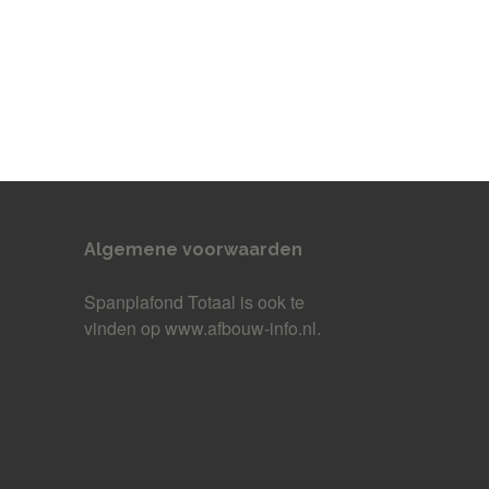
Algemene voorwaarden
Spanplafond Totaal
is ook te
vinden op www.afbouw-info.nl.