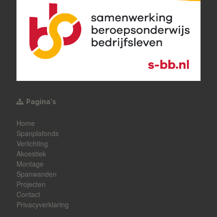
Pagina's
Home
Spanplafonds
Verlichting
Akoestiek
Montage
Spanwanden
Projecten
Contact
Privacyverklaring