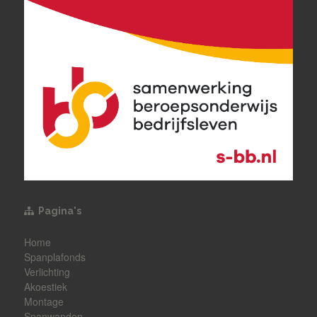
Pagina's
Home
Spanplafonds
Verlichting
Akoestiek
Montage
Spanwanden