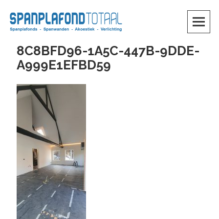
Skip
to
content
SKIP TO CONTENT
8C8BFD96-1A5C-447B-9DDE-
A999E1EFBD59