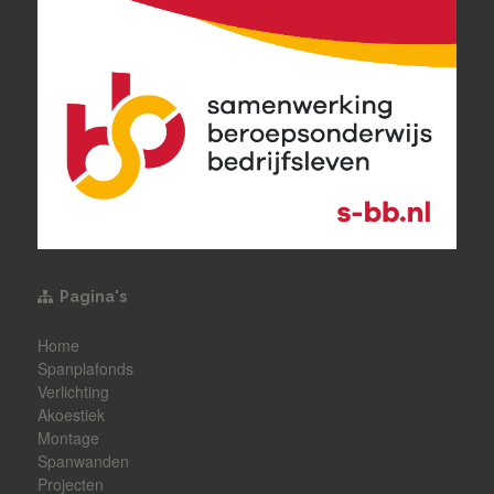
Pagina's
Home
Spanplafonds
Verlichting
Akoestiek
Montage
Spanwanden
Projecten