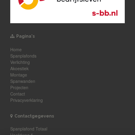
Pagina's
Home
Spanplafonds
Verlichting
Akoestiek
Montage
Spanwanden
Projecten
Contact
Privacyverklaring
Contactgegevens
Spanplafond Totaal