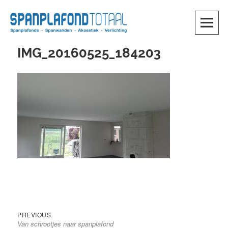
Skip
to
content
SKIP TO CONTENT
IMG_20160525_184203
Previous
Bericht
PREVIOUS
post:
navigatie
Van schrootjes naar spanplafond