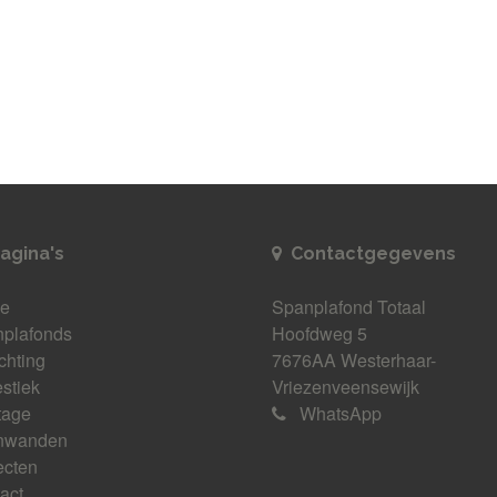
agina's
Contactgegevens
e
Spanplafond Totaal
plafonds
Hoofdweg 5
ichting
7676AA Westerhaar-
stiek
Vriezenveensewijk
tage
WhatsApp
nwanden
ecten
act