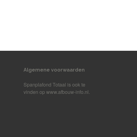
Algemene voorwaarden
Spanplafond Totaal
is ook te
vinden op www.afbouw-info.nl.