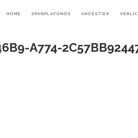
CONTENT
HOME
SPANPLAFONDS
AKOESTIEK
VERLI
46B9-A774-2C57BB9244