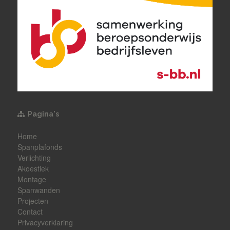
Pagina's
Home
Spanplafonds
Verlichting
Akoestiek
Montage
Spanwanden
Projecten
Contact
Privacyverklaring