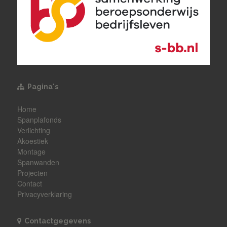
Pagina's
Home
Spanplafonds
Verlichting
Akoestiek
Montage
Spanwanden
Projecten
Contact
Privacyverklaring
Contactgegevens