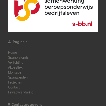
Pagina's
Home
Spanplafonds
Verlichting
Akoestiek
Montage
Spanwanden
Projecten
Contact
Privacyverklaring
Contactgegevens