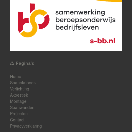
Pagina's
Home
Spanplafonds
Verlichting
Akoestiek
Montage
Spanwanden
Projecten
Contact
Privacyverklaring