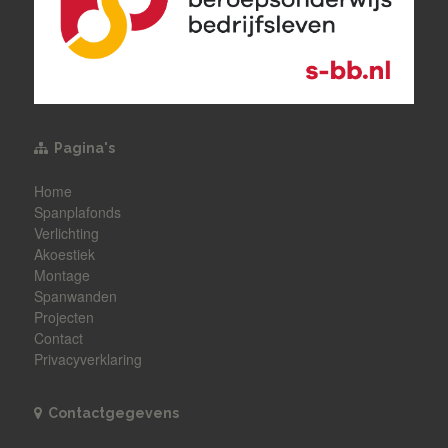
Pagina's
Home
Spanplafonds
Verlichting
Akoestiek
Montage
Spanwanden
Projecten
Contact
Privacyverklaring
Contactgegevens