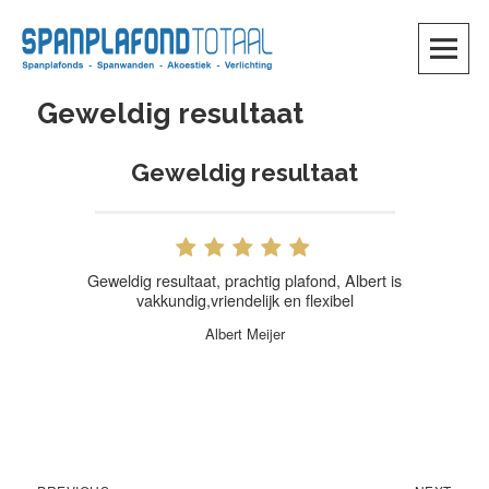
Skip
to
content
SKIP TO CONTENT
Geweldig resultaat
Geweldig resultaat
Geweldig resultaat, prachtig plafond, Albert is
vakkundig,vriendelijk en flexibel
Albert Meijer
Previous
Next
Bericht