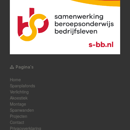
Pagina's
Home
Spanplafonds
Verlichting
Akoestiek
Montage
Spanwanden
Projecten
Contact
Privacyverklaring